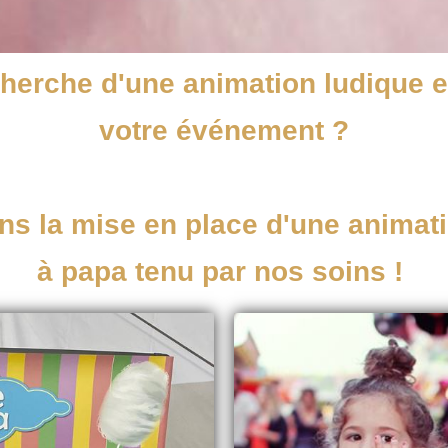
cherche d'une animation ludique
votre événement ?
s la mise en place d'une animati
à papa tenu par nos soins !