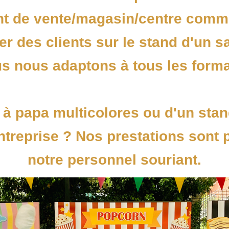
t de vente/magasin/centre comm
rer des clients sur le stand d'un s
s nous adaptons à tous les forma
 à papa multicolores ou d'un stan
 entreprise ? Nos prestations sont 
notre personnel souriant.